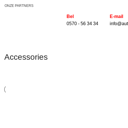
ONZE PARTNERS
HET SCHADEHERSTEL BEDRIJF VOOR AUTO'S, BEDRI
Bel
E-mail
0570 - 56 34 34
info@aut
Accessories
Accessories
Imperdiet mauris a nontin