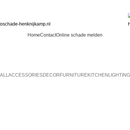
JFSWAGENS, CARAVANS & CAMPERS
oschade-henknijkamp.nl
Home
Contact
Online schade melden
ALL
ACCESSORIES
DECOR
FURNITURE
KITCHEN
LIGHTING
Accessories
Potenti parturient parturie